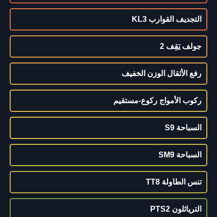
التجديف القوارب KL3
جولف يَقِف 2
رفع الأثقال الوزن الخفيف
ركوب الأمواج ركوع-مستقيم
السباحة S9
السباحة SM9
تنس الطاولة TT8
الترياثلون PTS2