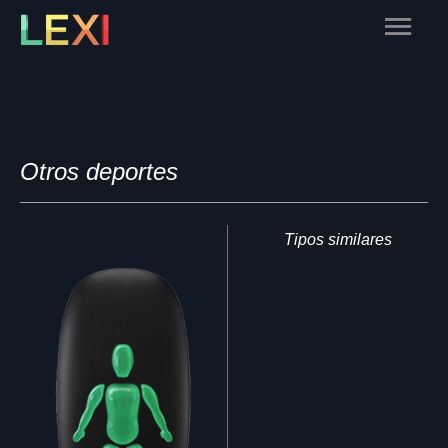
Skip
Main
to
content
Menu
Otros deportes
Tipos similares