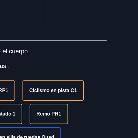
 el cuerpo.
as :
 RP1
Ciclismo en pista C1
ntado 1
Remo PR1
en silla de ruedas Quad