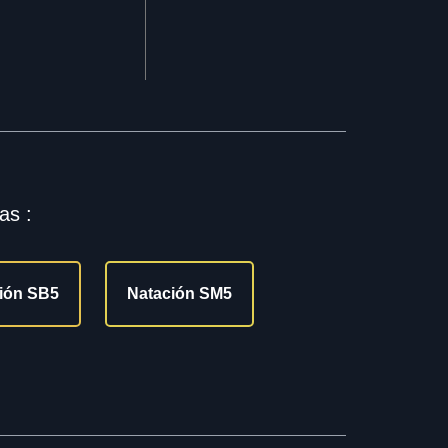
as :
ión SB5
Natación SM5