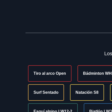
Los
Tiro al arco Open
Bádminton WH
Surf Sentado
Natación S8
Esquí alpino LW12-2
Biatlón LW3