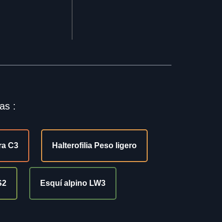
as :
ra C3
Halterofilia Peso ligero
S2
Esquí alpino LW3