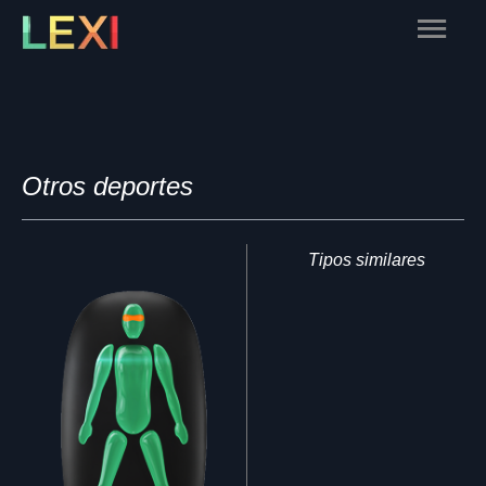
Skip
Main
to
content
Menu
Otros deportes
Tipos similares