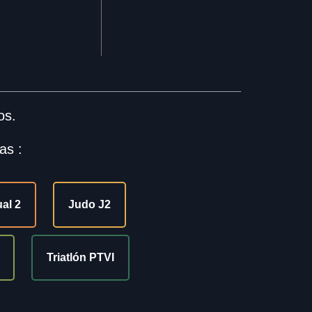
os.
as :
ual 2
Judo J2
Triatlón PTVI