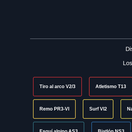
Di
Los
Tiro al arco V2/3
Atletismo T13
Remo PR3-VI
Surf VI2
Na
Esquí alpino AS3
Biatlón NS3