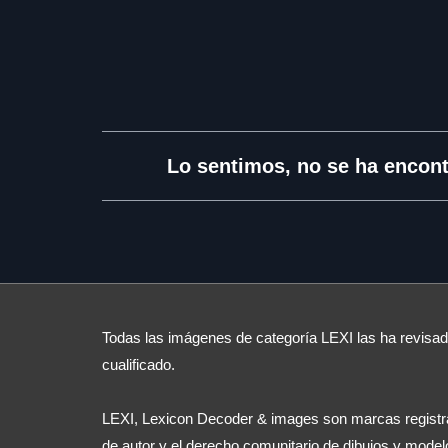
Lo sentimos, no se ha encont
Todas las imágenes de categoría LEXI las ha revisado
cualificado.
LEXI, Lexicon Decoder & images son marcas registra
de autor y el derecho comunitario de dibujos y model