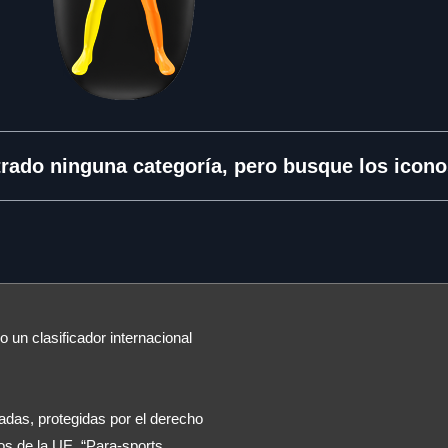
rado ninguna categoría, pero busque los iconos
 un clasificador internacional
das, protegidas por el derecho
os de la UE. “Para-sports