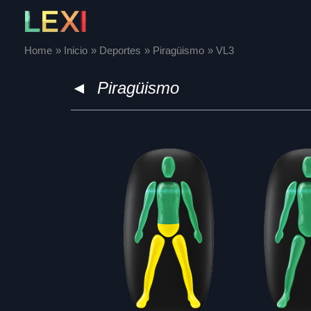
Skip
to
content
Home
Inicio
Deportes
Piragüismo
VL3
◄
Piragüismo