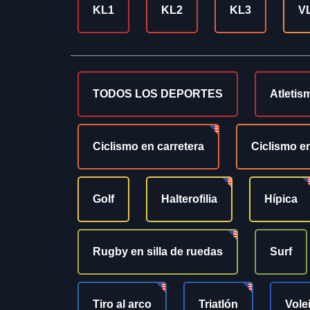
KL1
KL2
KL3
V
TODOS LOS DEPORTES
Atletis
Ciclismo en carretera
Ciclismo en
Golf
Halterofilia
Hípica
Rugby en silla de ruedas
Surf
Tiro al arco
Triatlón
Vole