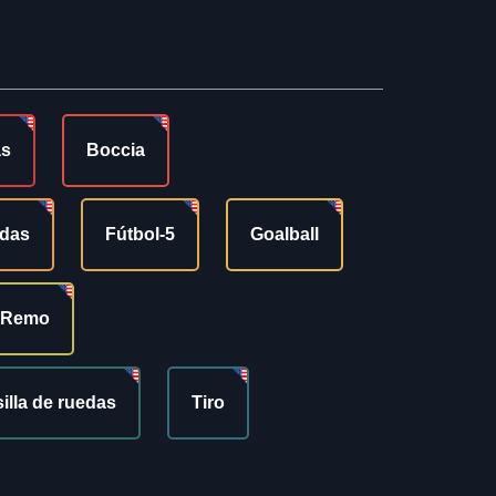
as
Boccia
edas
Fútbol-5
Goalball
Remo
silla de ruedas
Tiro