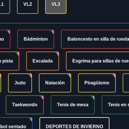
L1
VL2
VL3
mo
Bádminton
Baloncesto en silla de rued
 pista
Escalada
Esgrima para sillas de ru
Judo
Natación
Piragüismo
Taekwondo
Tenis de mesa
Tenis en 
ibol sentado
DEPORTES DE INVIERNO