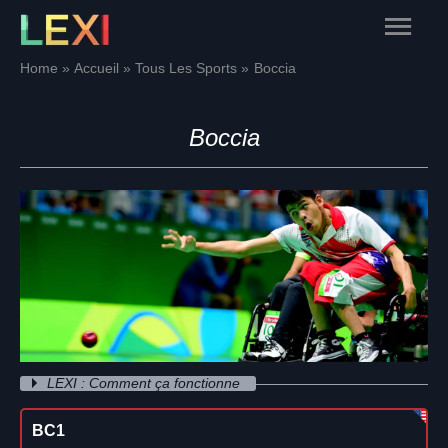
Skip
Main
to
content
Menu
Home
Accueil
Tous Les Sports
Boccia
Boccia
LEXI : Comment ça fonctionne
BC1