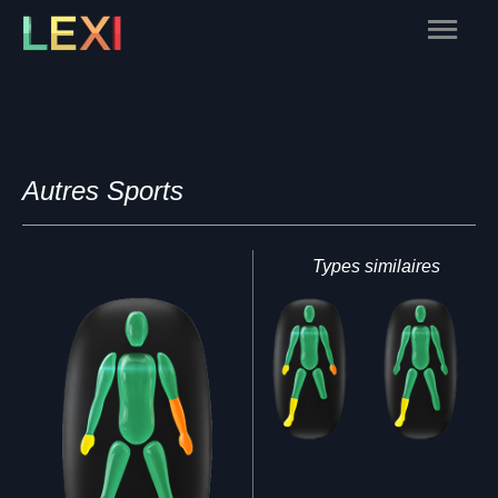
Skip
Main
to
content
Menu
Autres Sports
Types similaires