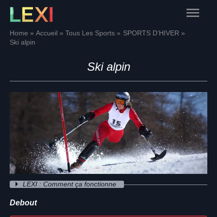
Skip
Main
to
content
Menu
Home
Accueil
Tous Les Sports
SPORTS D’HIVER
Ski alpin
Ski alpin
LEXI : Comment ça fonctionne
Debout