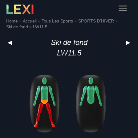
Skip
Main
to
content
Menu
Home
Accueil
Tous Les Sports
SPORTS D’HIVER
Ski de fond
LW11.5
◄
Ski de fond
►
LW11.5