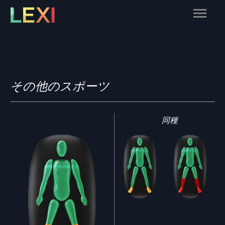
Skip
Main
to
content
Menu
その他のスポーツ
同種