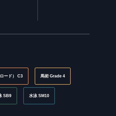
ロード） C3
馬術 Grade 4
 SB9
水泳 SM10