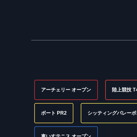
アーチェリー オープン
陸上競技 T
ボート PR2
シッティングバレーボ
車いすテニス オープン