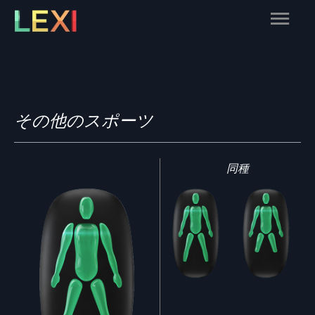
Skip
Main
to
content
Menu
その他のスポーツ
同種