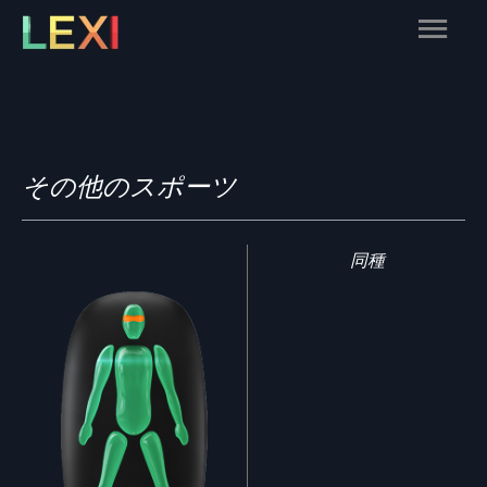
Skip
Main
to
content
Menu
その他のスポーツ
同種