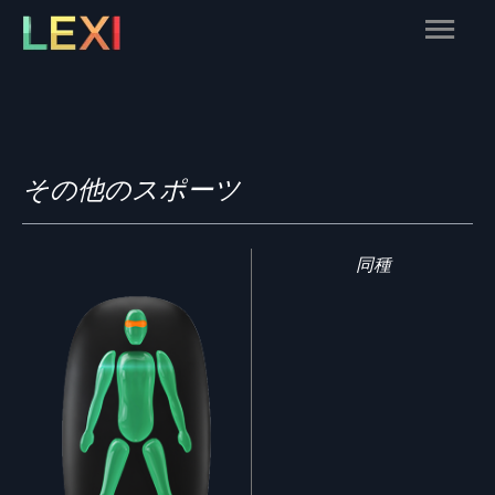
Skip
Main
to
content
Menu
その他のスポーツ
同種