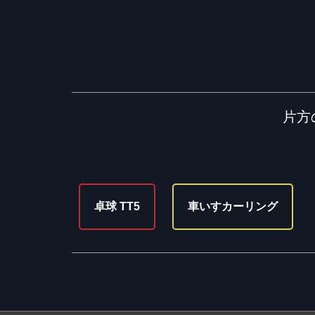
片方
卓球 TT5
車いすカーリング