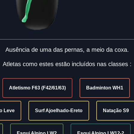
Ausência de uma das pernas, a meio da coxa.
Atletas como estes estão incluídos nas classes :
Atletismo F63 (F42/61/63)
Badminton WH1
so Leve
Surf Ajoelhado-Ereto
Natação S9
Esqui Alpino LW2
Esqui Alpino LW12-2