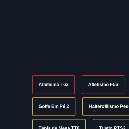
Atletismo T63
Atletismo F56
Golfe Em Pé 2
Halterofilismo Pe
Ténis de Mesa TT8
Triatlo PTS2