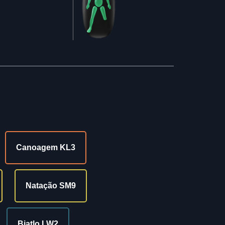
Canoagem KL3
Natação SM9
Biatlo LW2