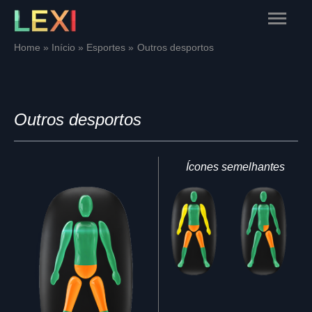
Skip
Main
to
content
Menu
Home
Início
Esportes
Outros desportos
Outros desportos
Ícones semelhantes