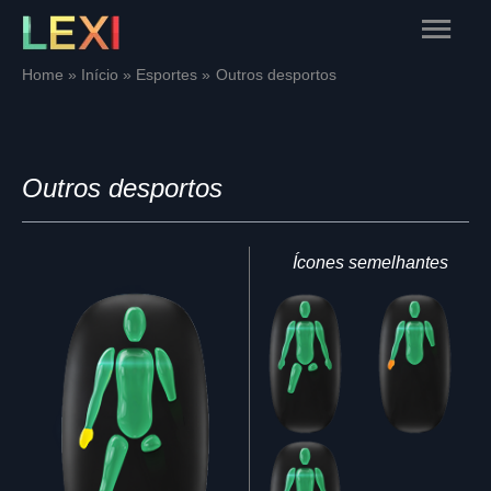
Skip
Main
to
content
Menu
Home
Início
Esportes
Outros desportos
Outros desportos
Ícones semelhantes