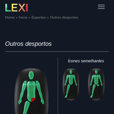
Skip
Main
to
content
Menu
Home
Início
Esportes
Outros desportos
Outros desportos
Ícones semelhantes