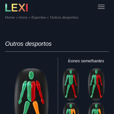
Skip
Main
to
content
Menu
Home
Início
Esportes
Outros desportos
Outros desportos
Ícones semelhantes