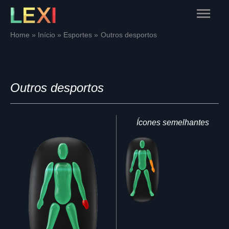
Skip
Main
to
content
Menu
Home
Início
Esportes
Outros desportos
Outros desportos
Ícones semelhantes