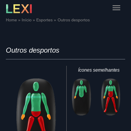
Skip
Main
to
content
Menu
Home
Início
Esportes
Outros desportos
Outros desportos
Ícones semelhantes