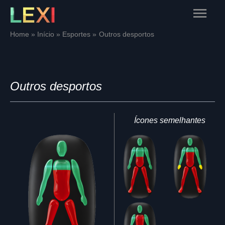
Skip
Main
to
content
Menu
Home
Início
Esportes
Outros desportos
Outros desportos
Ícones semelhantes