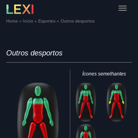
Skip
Main
to
content
Menu
Home
Início
Esportes
Outros desportos
Outros desportos
Ícones semelhantes