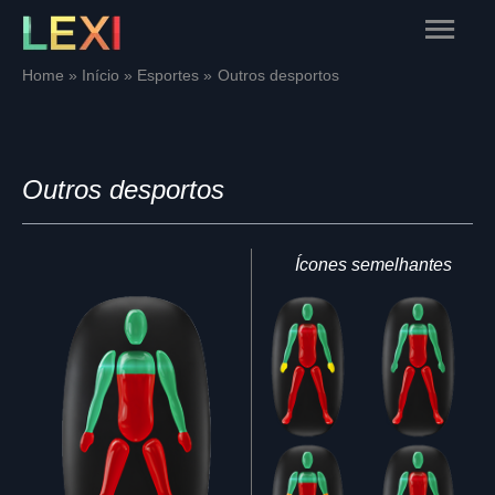
Skip
Main
to
content
Menu
Home
Início
Esportes
Outros desportos
Outros desportos
Ícones semelhantes