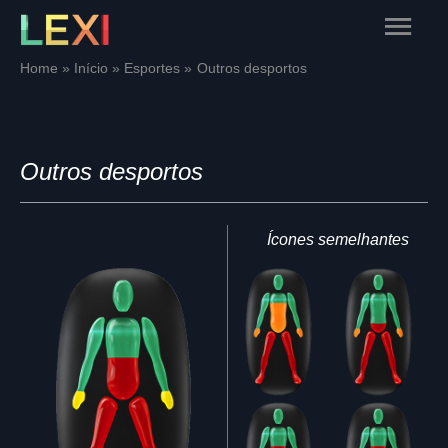
Skip
Main
to
content
Menu
Home
Início
Esportes
Outros desportos
Outros desportos
Ícones semelhantes