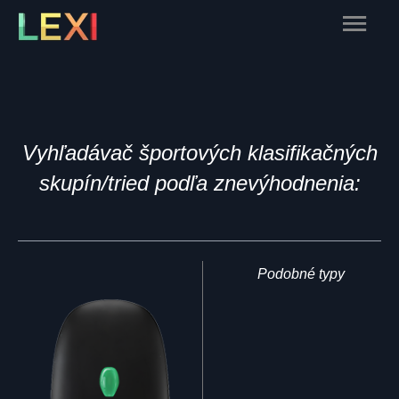
Skip
Main
to
content
Menu
Vyhľadávač športových klasifikačných
skupín/tried podľa znevýhodnenia:
Podobné typy