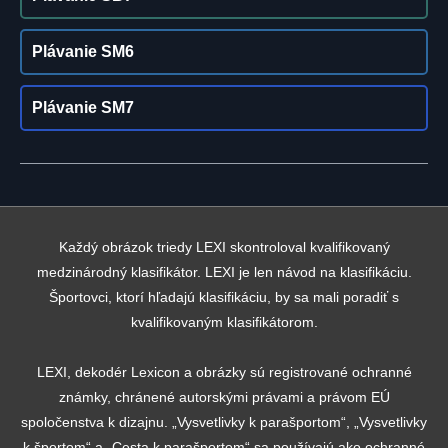
Plávanie SM6
Plávanie SM7
Každý obrázok triedy LEXI skontroloval kvalifikovaný
medzinárodný klasifikátor. LEXI je len návod na klasifikáciu.
Športovci, ktorí hľadajú klasifikáciu, by sa mali poradiť s
kvalifikovaným klasifikátorom.
LEXI, dekodér Lexicon a obrázky sú registrované ochranné
známky, chránené autorskými právami a právom EÚ
spoločenstva k dizajnu. „Vysvetlivky k parašportom“, „Vysvetlivky
k športom“ a „Cesta k parašportom“ sa používajú ako ochranné