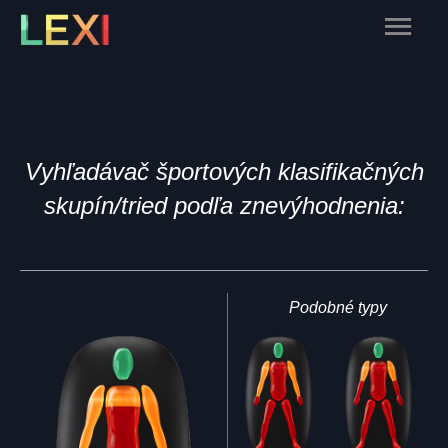
Skip
Main
to
content
Menu
Vyhľadávač športových klasifikačných
skupín/tried podľa znevýhodnenia:
Podobné typy