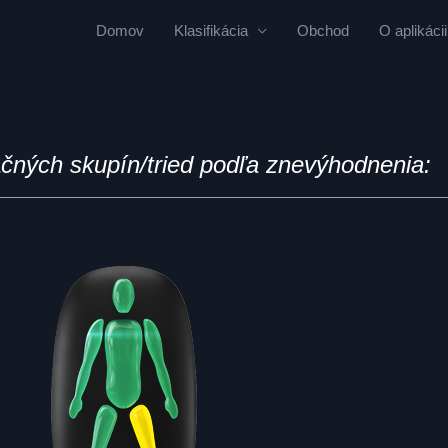
Domov
Klasifikácia
Obchod
O aplikácii
ačných skupín/tried podľa znevýhodnenia: