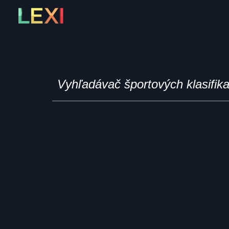
Skip
to
content
Vyhľadávač športových klasifik