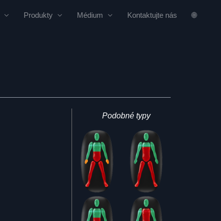
Produkty
Médium
Kontaktujte nás
🌐
Podobné typy