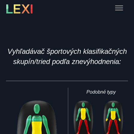
Skip
Main
to
content
Menu
Vyhľadávač športových klasifikačných
skupín/tried podľa znevýhodnenia:
Podobné typy