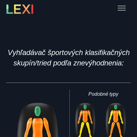
Skip
Main
to
content
Menu
Vyhľadávač športových klasifikačných
skupín/tried podľa znevýhodnenia:
Podobné typy