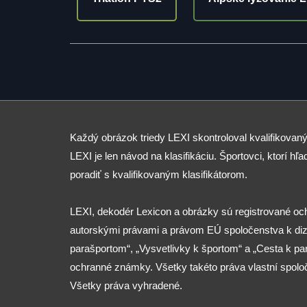
Každý obrázok triedy LEXI skontroloval kvalifikovaný
LEXI je len návod na klasifikáciu. Športovci, ktorí hľad
poradiť s kvalifikovaným klasifikátorom.
LEXI, dekodér Lexicon a obrázky sú registrované o
autorskými právami a právom EÚ spoločenstva k diza
parašportom“, „Vysvetlivky k športom“ a „Cesta k p
ochranné známky. Všetky takéto práva vlastní spolo
Všetky práva vyhradené.