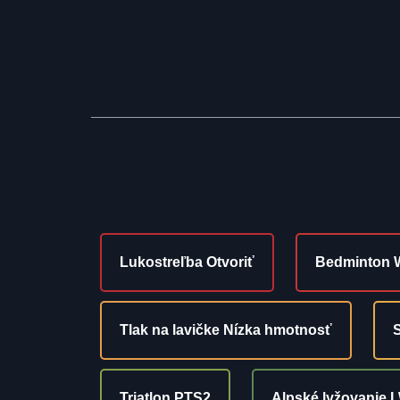
Lukostreľba Otvoriť
Bedminton
Tlak na lavičke Nízka hmotnosť
Triatlon PTS2
Alpské lyžovanie 