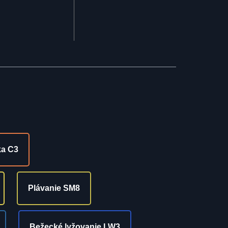
ka C3
Plávanie SM8
Bežecké lyžovanie LW3