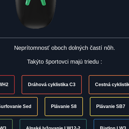
Neprítomnosť oboch dolných častí nôh.
Takýto športovci majú triedu :
 WH2
Dráhová cyklistika C3
Cestná cyklisti
Surfovanie Sed
Plávanie S8
Plávanie SB7
LW3
Alpské lyžovanie LW12-2
Biatlon LW3