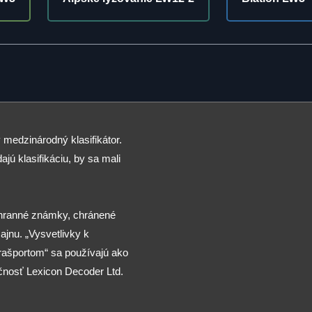
 medzinárodný klasifikátor.
ajú klasifikáciu, by sa mali
chranné známky, chránené
jnu. „Vysvetlivky k
arašportom“ sa používajú ako
čnosť Lexicon Decoder Ltd.