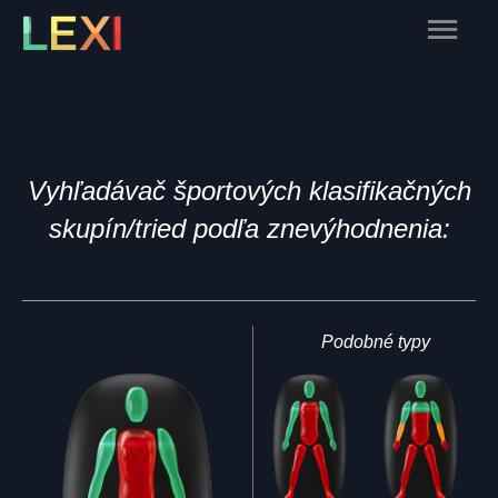
Skip
Main
to
content
Menu
Vyhľadávač športových klasifikačných
skupín/tried podľa znevýhodnenia:
Podobné typy