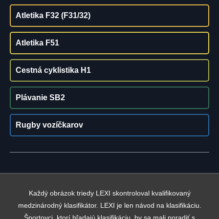
Atletika F32 (F31/32)
Atletika F51
Cestná cyklistika H1
Plávanie SB2
Rugby vozíčkarov
Každý obrázok triedy LEXI skontroloval kvalifikovaný
medzinárodný klasifikátor. LEXI je len návod na klasifikáciu.
Športovci, ktorí hľadajú klasifikáciu, by sa mali poradiť s