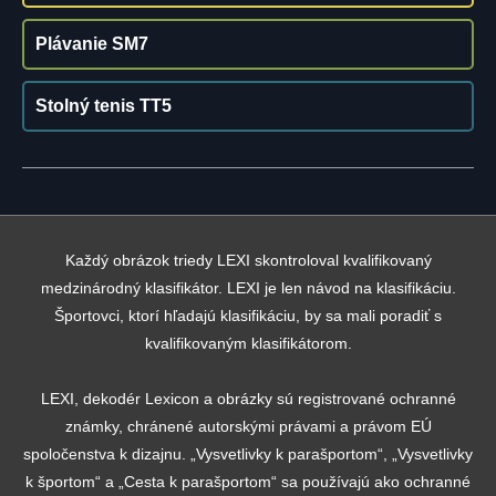
Plávanie SM7
Stolný tenis TT5
Každý obrázok triedy LEXI skontroloval kvalifikovaný
medzinárodný klasifikátor. LEXI je len návod na klasifikáciu.
Športovci, ktorí hľadajú klasifikáciu, by sa mali poradiť s
kvalifikovaným klasifikátorom.
LEXI, dekodér Lexicon a obrázky sú registrované ochranné
známky, chránené autorskými právami a právom EÚ
spoločenstva k dizajnu. „Vysvetlivky k parašportom“, „Vysvetlivky
k športom“ a „Cesta k parašportom“ sa používajú ako ochranné