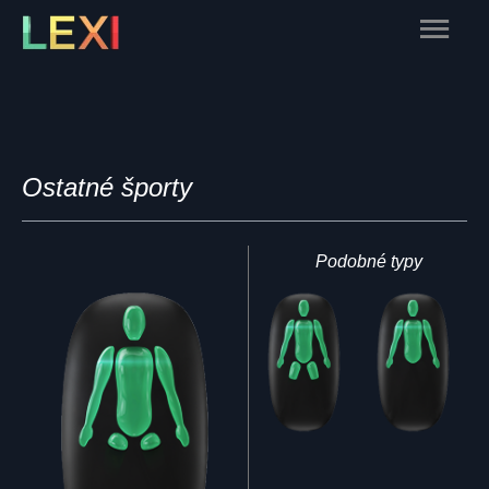
Skip
Main
to
content
Menu
Ostatné športy
Podobné typy