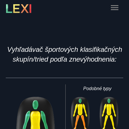
Skip
Main
to
content
Menu
Vyhľadávač športových klasifikačných
skupín/tried podľa znevýhodnenia:
Podobné typy