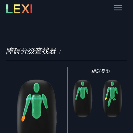
Skip
Main
to
content
Menu
障碍分级查找器：
相似类型