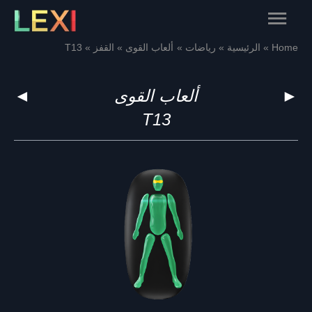
Skip
Main
to
content
Menu
Home
الرئيسية
رياضات
ألعاب القوى
القفز
T13
►
ألعاب القوى
◄
T13