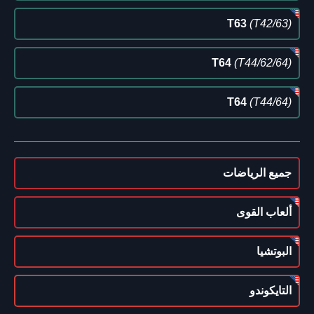
T63
(T42/63)
T64
(T44/62/64)
T64
(T44/64)
جميع الرياضات
ألعاب القوى
البوتشيا
التايكوندو