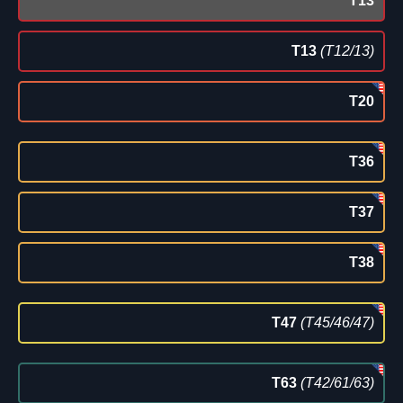
T13
T13
(T12/13)
T20
T36
T37
T38
T47
(T45/46/47)
T63
(T42/61/63)