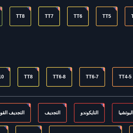
TT8
TT7
TT6
TT5
10
TT8
TT6-8
TT6-7
TT4-5
لبوتشيا
التايكوندو
التجديف
التجديف القو