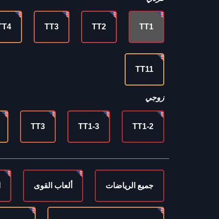
TT4
TT3
TT2
TT1
TT11
زوجي
TT3
TT1-3
TT1-2
جميع الرياضات
ألعاب القوى
ا