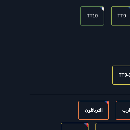
TT10
TT9
TT9-
ارب
الترياثلون