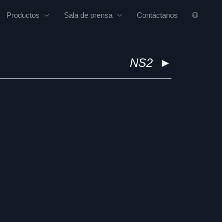
Productos
Sala de prensa
Contáctanos
🌐
NS2
►