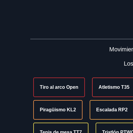
Movimien
Los
Tiro al arco Open
Atletismo T35
Piragüismo KL2
Escalada RP2
Tenis de mesa TT7
Triatlón PTW