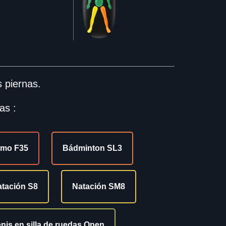
 piernas.
as :
smo F35
Bádminton SL3
tación S8
Natación SM8
nis en silla de ruedas Open