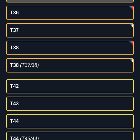
T36
T37
T38
T38
(T37/38)
T42
T43
T44
T44
(T43/44)