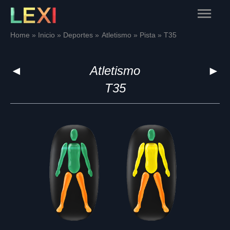
Skip
Main
to
content
Menu
Home
Inicio
Deportes
Atletismo
Pista
T35
◄
Atletismo
►
T35