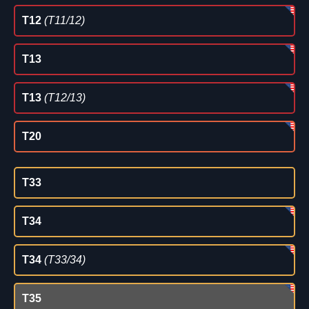
T12
(T11/12)
T13
T13
(T12/13)
T20
T33
T34
T34
(T33/34)
T35