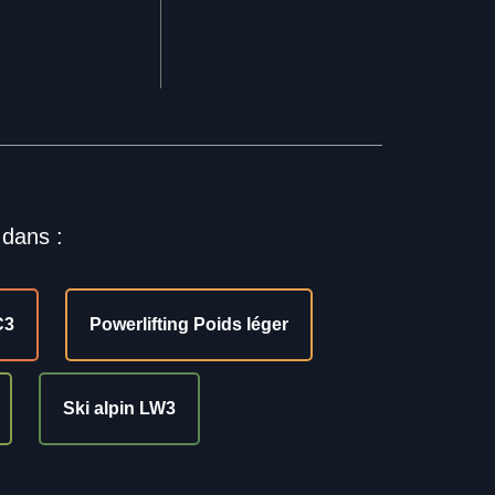
 dans :
C3
Powerlifting Poids léger
Ski alpin LW3