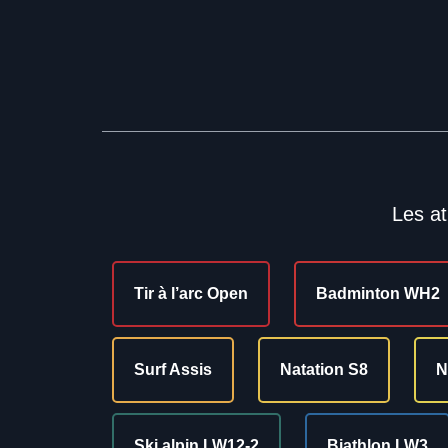
Les at
Tir à l’arc Open
Badminton WH2
Surf Assis
Natation S8
N
Ski alpin LW12-2
Biathlon LW3