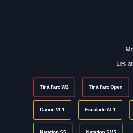
Mo
Les at
Tir à l’arc W2
Tir à l’arc Open
Canoë VL1
Escalade AL1
Natation S5
Natation SM5