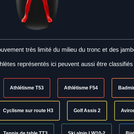
uvement très limité du milieu du tronc et des jamb
hlètes représentés ici peuvent aussi être classifiés
Athlétisme T53
Athlétisme F54
Badmi
Cyclisme sur route H3
Golf Assis 2
Aviro
Tennis de table TT3
Ski alpin LW10-2
Bia