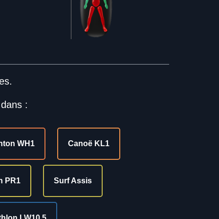
es.
 dans :
nton WH1
Canoë KL1
n PR1
Surf Assis
thlon LW10.5