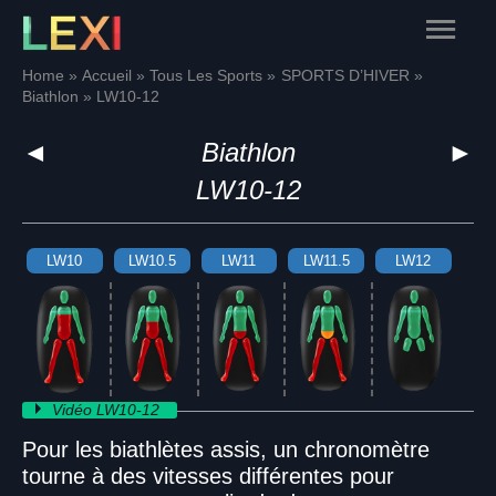
Skip
Main
to
content
Menu
Home
Accueil
Tous Les Sports
SPORTS D’HIVER
Biathlon
LW10-12
◄
Biathlon
►
LW10-12
LW10
LW10.5
LW11
LW11.5
LW12
Vidéo LW10-12
Pour les biathlètes assis, un chronomètre
tourne à des vitesses différentes pour